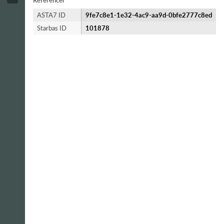
Referencer
ASTA7 ID
9fe7c8e1-1e32-4ac9-aa9d-0bfe2777c8ed
Starbas ID
101878