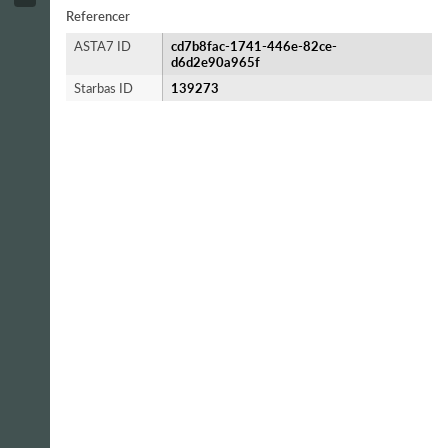
Referencer
ASTA7 ID
cd7b8fac-1741-446e-82ce-
d6d2e90a965f
Starbas ID
139273