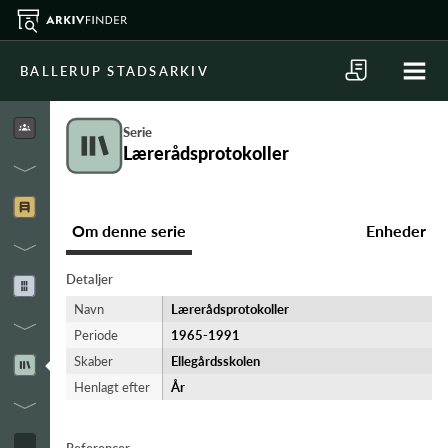
BALLERUP STADSARKIV
Serie
Lærerådsprotokoller
Om denne serie
Enheder
Detaljer
Navn
Lærerådsprotokoller
Periode
1965-​1991
Skaber
Ellegårdsskolen
Henlagt efter
År