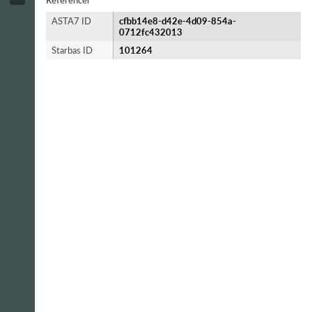
Referencer
ASTA7 ID
cfbb14e8-d42e-4d09-854a-
0712fc432013
Starbas ID
101264