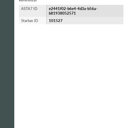
Referencer
ASTA7 ID
e2441f02-b6e4-4d3a-b56a-
b81938052571
Starbas ID
101527