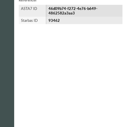
Referencer
ASTA7 ID
46d09b74-f272-4e76-b649-
4862582a3aa3
Starbas ID
93462