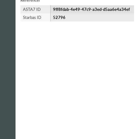
Referencer
ASTA7 ID
9ff8fdab-4e49-47c9-a3ed-d5aa6e4a34ef
Starbas ID
52796