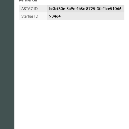
Referencer
ASTA7 ID
bc3cf60e-5a9c-4b8c-8725-3fef1ce51066
Starbas ID
93464