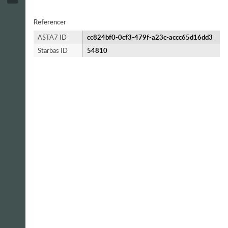
Referencer
ASTA7 ID
cc824bf0-0cf3-479f-a23c-accc65d16dd3
Starbas ID
54810