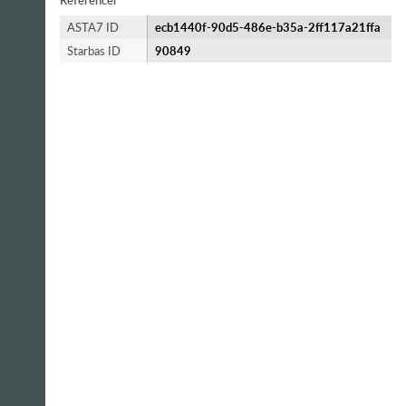
Referencer
ASTA7 ID
ecb1440f-90d5-486e-b35a-2ff117a21ffa
Starbas ID
90849