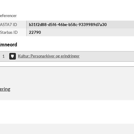
eferencer
ASTA7 ID
b31f2d88-d5f6-46be-b58c-9339989d7a30
Starbas ID
22790
Emneord
Kultur: Personarkiver og erindringer
1
æring