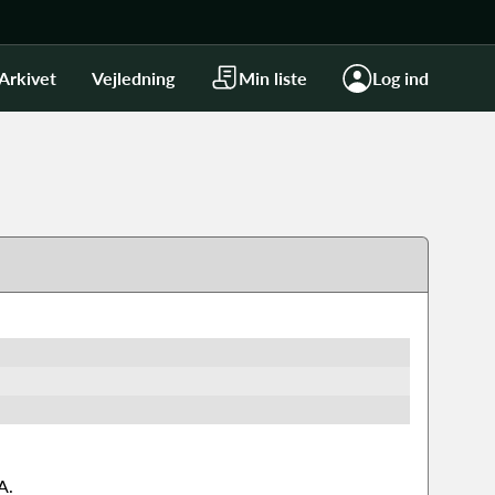
Arkivet
Vejledning
Min liste
Log ind
A.