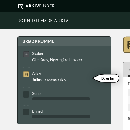
BORNHOLMS Ø-ARKIV
BRØDKRUMME
Skaber
Ole Kaas, Nørregård i Ibsker
Arkiv
Du er her
Julius Jensens arkiv
D
Serie
Enhed
B
J