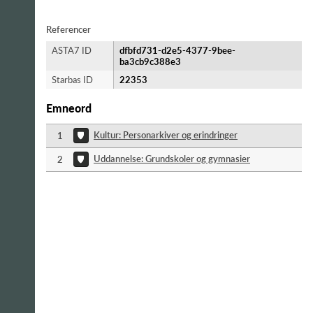
Referencer
ASTA7 ID
dfbfd731-d2e5-4377-9bee-
ba3cb9c388e3
Starbas ID
22353
Emneord
Kultur: Personarkiver og erindringer
1
Uddannelse: Grundskoler og gymnasier
2