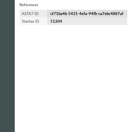
Referencer
ASTA7 ID
cf71ba4b-5431-4efa-94fb-ca7ebc4887af
Starbas ID
51204