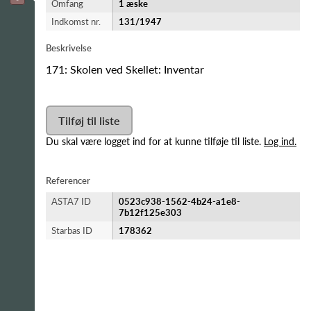
Omfang
1 æske
Indkomst nr.
131/1947
Beskrivelse
171: Skolen ved Skellet: Inventar
Tilføj til liste
Du skal være logget ind for at kunne tilføje til liste.
Log ind.
Referencer
ASTA7 ID
0523c938-1562-4b24-a1e8-
7b12f125e303
Starbas ID
178362