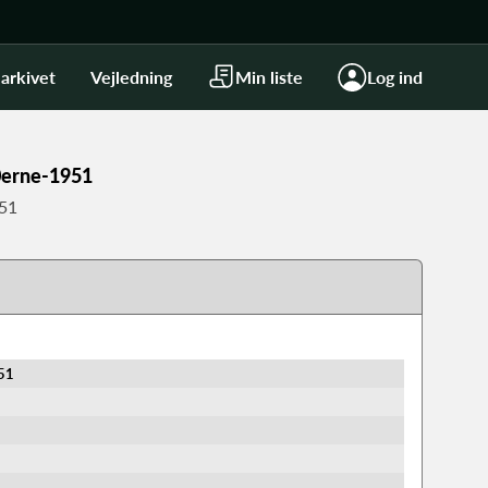
arkivet
Vejledning
Min liste
Log ind
80erne-1951
951
951