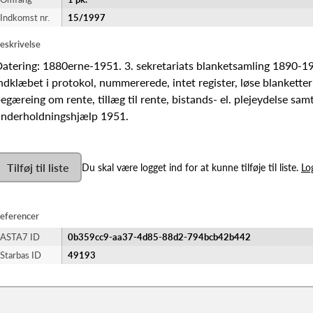
Indkomst nr.
15/1997
eskrivelse
atering: 1880erne-1951. 3. sekretariats blanketsamling 1890-191
ndklæbet i protokol, nummererede, intet register, løse blanketter 
egæreing om rente, tillæg til rente, bistands- el. plejeydelse sam
nderholdningshjælp 1951.
Tilføj til liste
Du skal være logget ind for at kunne tilføje til liste.
Lo
eferencer
ASTA7 ID
0b359cc9-aa37-4d85-88d2-794bcb42b442
Starbas ID
49193