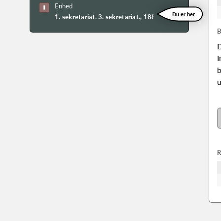
Enhed
Du er her
1. sekretariat. 3. sekretariat., 1880erne-1951
B
D
I
b
u
R