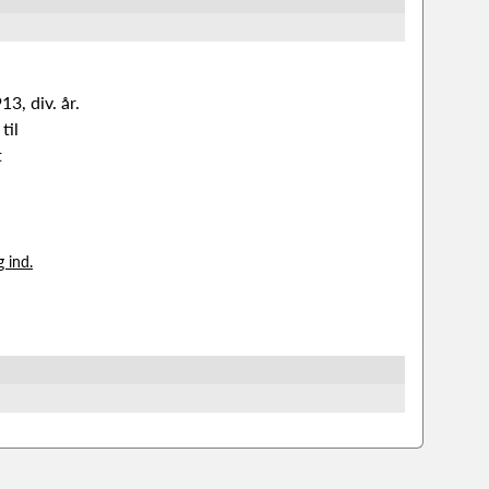
3, div. år.
til
t
g ind.