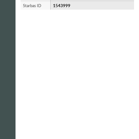
Starbas ID
1543999