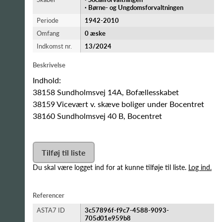
·
Børne- og Ungdomsforvaltningen
Periode
1942-​2010
Omfang
0 æske
Indkomst nr.
13/2024
Beskrivelse
Indhold:
38158 Sundholmsvej 14A, Bofællesskabet
38159 Vicevært v. skæve boliger under Bocentret
38160 Sundholmsvej 40 B, Bocentret
Tilføj til liste
Du skal være logget ind for at kunne tilføje til liste.
Log ind.
Referencer
ASTA7 ID
3c57896f-f9c7-4588-9093-
705d01e959b8