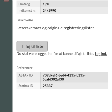
Omfang
1 pk.
Indkomst nr.
24/1990
Beskrivelse
Lærerskemaer og originale registreringslister.
Tilføj til liste
Du skal være logget ind for at kunne tilføje til liste.
Log ind.
Referencer
ASTA7 ID
709d7ef6-bed4-4135-b135-
5cafd302af30
Starbas ID
25337