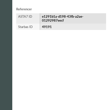
Referencer
ASTA7 ID
e1291b1a-d198-43fb-a2ae-
01292987eecf
Starbas ID
49191