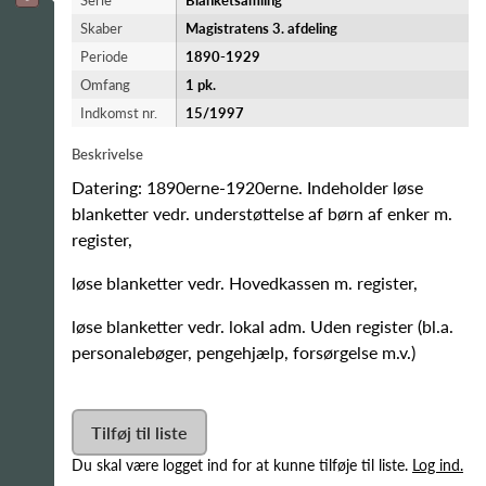
Serie
Blanketsamling
Skaber
Magistratens 3. afdeling
Periode
1890-​1929
Omfang
1 pk.
Indkomst nr.
15/1997
Beskrivelse
Datering: 1890erne-1920erne. Indeholder løse
blanketter vedr. understøttelse af børn af enker m.
register,
løse blanketter vedr. Hovedkassen m. register,
løse blanketter vedr. lokal adm. Uden register (bl.a.
personalebøger, pengehjælp, forsørgelse m.v.)
Tilføj til liste
Du skal være logget ind for at kunne tilføje til liste.
Log ind.