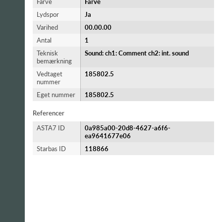
Farve
Farve
Lydspor
Ja
Varihed
00.00.00
Antal
1
Teknisk
Sound: ch1: Comment ch2: int. sound
bemærkning
Vedtaget
185802.5
nummer
Eget nummer
185802.5
Referencer
ASTA7 ID
0a985a00-20d8-4627-a6f6-
ea9641677e06
Starbas ID
118866