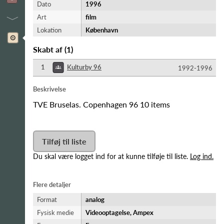
Dato
1996
Art
film
Lokation
København
Skabt af
(
1
)
1
Kulturby 96
1992-​1996
Beskrivelse
TVE Bruselas. Copenhagen 96 10 items
Tilføj til liste
Du skal være logget ind for at kunne tilføje til liste.
Log ind.
Flere detaljer
Format
analog
Fysisk medie
Videooptagelse, Ampex