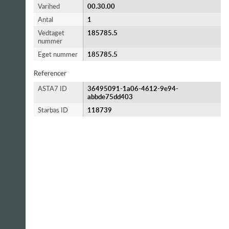
Varihed
00.30.00
Antal
1
Vedtaget
185785.5
nummer
Eget nummer
185785.5
Referencer
ASTA7 ID
36495091-1a06-4612-9e94-
abbde75dd403
Starbas ID
118739