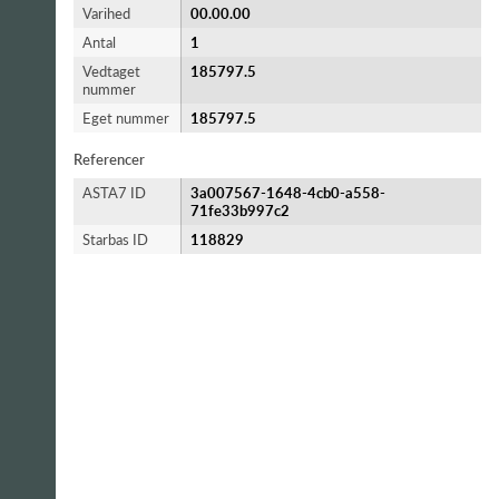
Varihed
00.00.00
Antal
1
Vedtaget
185797.5
nummer
Eget nummer
185797.5
Referencer
ASTA7 ID
3a007567-1648-4cb0-a558-
71fe33b997c2
Starbas ID
118829