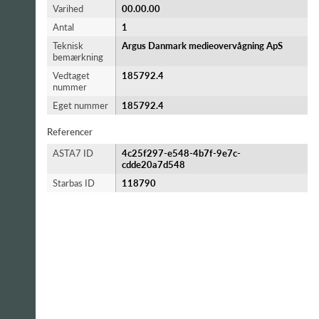
Varihed
00.00.00
Antal
1
Teknisk
Argus Danmark medieovervågning ApS
bemærkning
Vedtaget
185792.4
nummer
Eget nummer
185792.4
Referencer
ASTA7 ID
4c25f297-e548-4b7f-9e7c-
cdde20a7d548
Starbas ID
118790