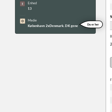
Enhed
13
S
Medie
Du er her
København 2xDenmark. DK generel + K96.
B
2
F