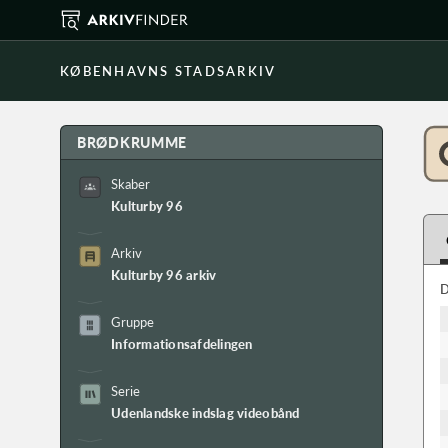
KØBENHAVNS STADSARKIV
BRØDKRUMME
Skaber
Kulturby 96
Arkiv
Kulturby 96 arkiv
D
Gruppe
Informationsafdelingen
Serie
Udenlandske indslag videobånd