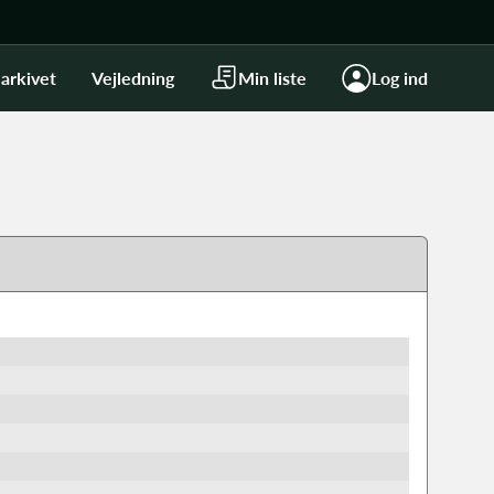
arkivet
Vejledning
Min liste
Log ind