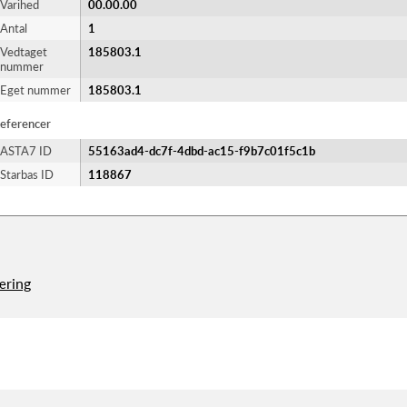
Varihed
00.00.00
Antal
1
Vedtaget
185803.1
nummer
Eget nummer
185803.1
eferencer
ASTA7 ID
55163ad4-dc7f-4dbd-ac15-f9b7c01f5c1b
Starbas ID
118867
æring