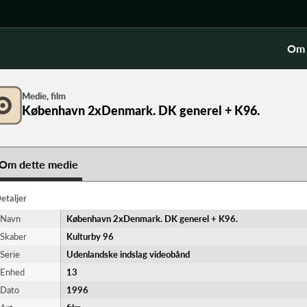
Om 
Medie, film
København 2xDenmark. DK generel + K96.
Om dette medie
etaljer
Navn
København 2xDenmark. DK generel + K96.
Skaber
Kulturby 96
Serie
Udenlandske indslag videobånd
Enhed
13
Dato
1996