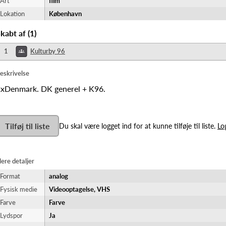
Art
film
Lokation
København
kabt af
(
1
)
1
Kulturby 96
eskrivelse
xDenmark. DK generel + K96.
Tilføj til liste
Du skal være logget ind for at kunne tilføje til liste.
Lo
lere detaljer
Format
analog
Fysisk medie
Videooptagelse, VHS
Farve
Farve
Lydspor
Ja