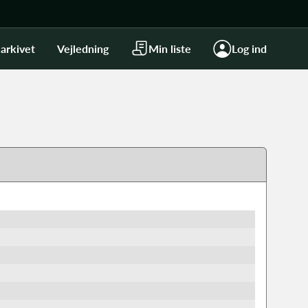
arkivet
Vejledning
Min liste
Log ind