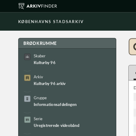
KØBENHAVNS STADSARKIV
BRØDKRUMME
Skaber
Kulturby 96
Arkiv
Kulturby 96 arkiv
D
Gruppe
Informationsafdelingen
Serie
Uregistrerede videobånd