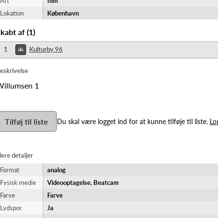
Art
film
Lokation
København
kabt af
(
1
)
1
Kulturby 96
eskrivelse
illumsen 1
Tilføj til liste
Du skal være logget ind for at kunne tilføje til liste.
Lo
lere detaljer
Format
analog
Fysisk medie
Videooptagelse, Beatcam
Farve
Farve
Lydspor
Ja