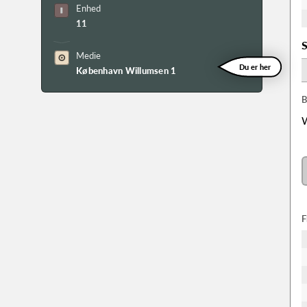
Enhed
11
S
Medie
Du er her
København Willumsen 1
B
W
F