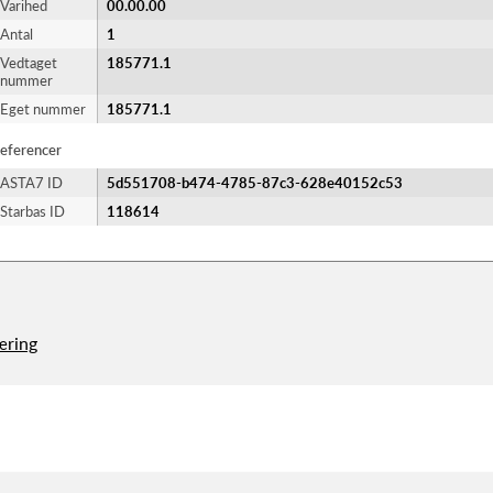
Varihed
00.00.00
Antal
1
Vedtaget
185771.1
nummer
Eget nummer
185771.1
eferencer
ASTA7 ID
5d551708-b474-4785-87c3-628e40152c53
Starbas ID
118614
æring