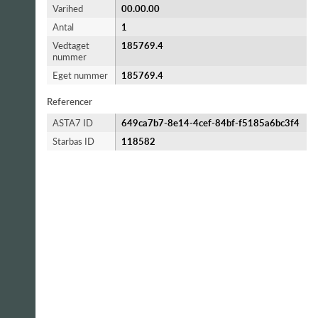
Varihed
00.00.00
Antal
1
Vedtaget
185769.4
nummer
Eget nummer
185769.4
Referencer
ASTA7 ID
649ca7b7-8e14-4cef-84bf-f5185a6bc3f4
Starbas ID
118582