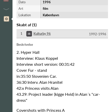
Dato
1996
Art
film
Lokation
København
Skabt af
(
1
)
1
Kulturby 96
1992-​1996
Beskrivelse
2. Hyper Hall
Interview: Klaus Koppel
Interview short version: 00:31:42
Cover Fur - stand
in:35:50 Slovenien Car.
36:30 Interv. Alan Hranitel
42:x Princess visits Alan
43.29: Project leader (kigge Hvid) in Alan´s "car-
dress"
Covershots with Princess A