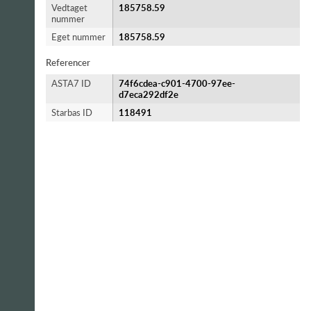
Vedtaget
185758.59
nummer
Eget nummer
185758.59
Referencer
ASTA7 ID
74f6cdea-c901-4700-97ee-
d7eca292df2e
Starbas ID
118491