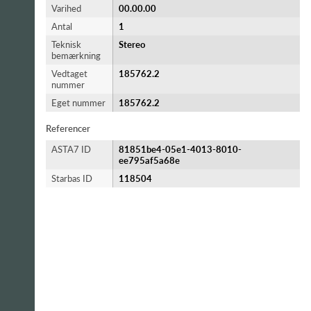
Varihed
00.00.00
Antal
1
Teknisk
Stereo
bemærkning
Vedtaget
185762.2
nummer
Eget nummer
185762.2
Referencer
ASTA7 ID
81851be4-05e1-4013-8010-
ee795af5a68e
Starbas ID
118504