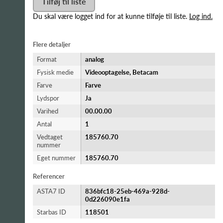
Tilføj til liste
Du skal være logget ind for at kunne tilføje til liste.
Log ind.
Flere detaljer
Format
analog
Fysisk medie
Videooptagelse, Betacam
Farve
Farve
Lydspor
Ja
Varihed
00.00.00
Antal
1
Vedtaget
185760.70
nummer
Eget nummer
185760.70
Referencer
ASTA7 ID
836bfc18-25eb-469a-928d-
0d226090e1fa
Starbas ID
118501