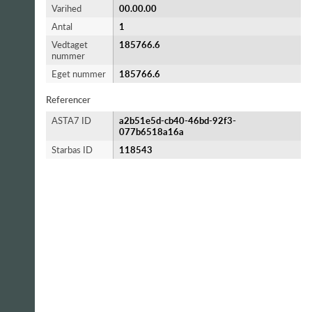
Varihed
00.00.00
Antal
1
Vedtaget
185766.6
nummer
Eget nummer
185766.6
Referencer
ASTA7 ID
a2b51e5d-cb40-46bd-92f3-
077b6518a16a
Starbas ID
118543