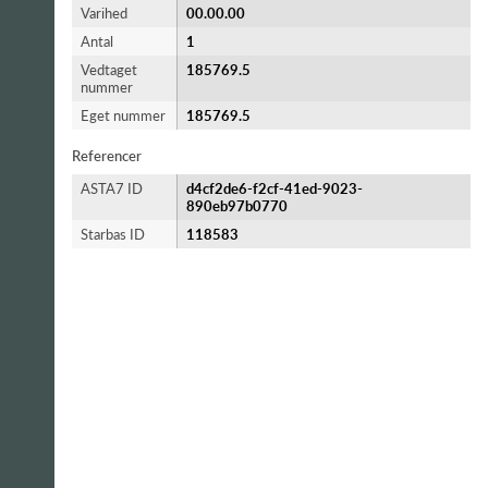
Varihed
00.00.00
Antal
1
Vedtaget
185769.5
nummer
Eget nummer
185769.5
Referencer
ASTA7 ID
d4cf2de6-f2cf-41ed-9023-
890eb97b0770
Starbas ID
118583