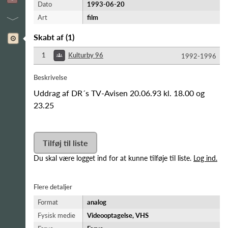
Dato
1993-06-20
Art
film
Skabt af
(
1
)
1
Kulturby 96
1992-​1996
Beskrivelse
Uddrag af DR´s TV-Avisen 20.06.93 kl. 18.00 og
23.25
Tilføj til liste
Du skal være logget ind for at kunne tilføje til liste.
Log ind.
Flere detaljer
Format
analog
Fysisk medie
Videooptagelse, VHS