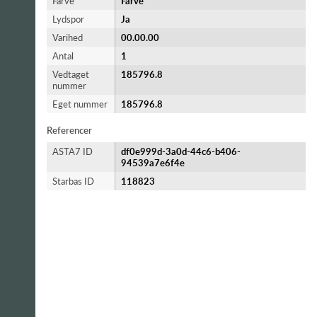
Farve
Farve
Lydspor
Ja
Varihed
00.00.00
Antal
1
Vedtaget
185796.8
nummer
Eget nummer
185796.8
Referencer
ASTA7 ID
df0e999d-3a0d-44c6-b406-
94539a7e6f4e
Starbas ID
118823