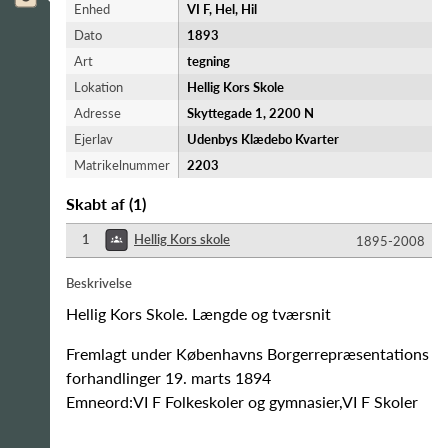
Enhed
VI F, Hel, Hil
Dato
1893
Art
tegning
Lokation
Hellig Kors Skole
Adresse
Skyttegade 1, 2200 N
Ejerlav
Udenbys Klædebo Kvarter
Matrikelnummer
2203
Skabt af
(
1
)
1
Hellig Kors skole
1895-​2008
Beskrivelse
Hellig Kors Skole. Længde og tværsnit
Fremlagt under Københavns Borgerrepræsentations
forhandlinger 19. marts 1894
Emneord:VI F Folkeskoler og gymnasier,VI F Skoler