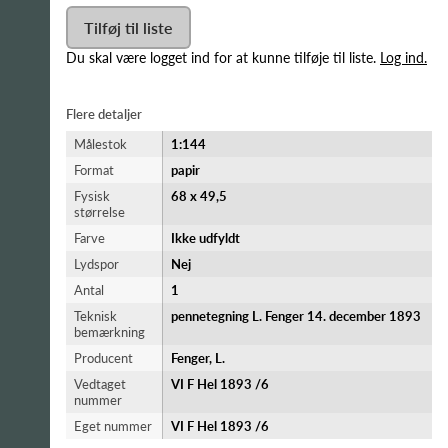
Tilføj til liste
Du skal være logget ind for at kunne tilføje til liste.
Log ind.
Flere detaljer
Målestok
1:144
Format
papir
Fysisk
68 x 49,5
størrelse
Farve
Ikke udfyldt
Lydspor
Nej
Antal
1
Teknisk
pennetegning L. Fenger 14. december 1893
bemærkning
Producent
Fenger, L.
Vedtaget
VI F Hel 1893 /6
nummer
Eget nummer
VI F Hel 1893 /6