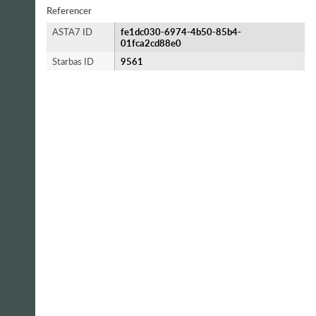
Referencer
ASTA7 ID
fe1dc030-6974-4b50-85b4-
01fca2cd88e0
Starbas ID
9561