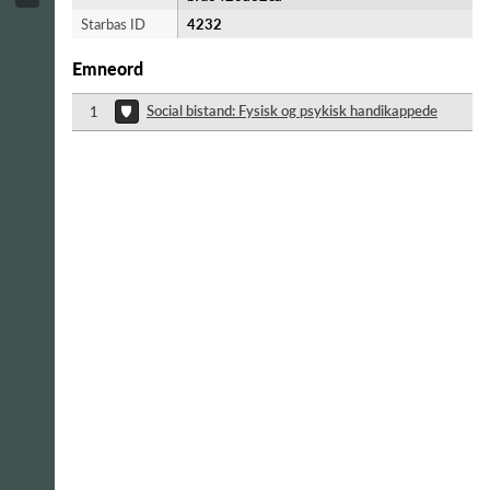
Starbas ID
4232
Emneord
Social bistand: Fysisk og psykisk handikappede
1