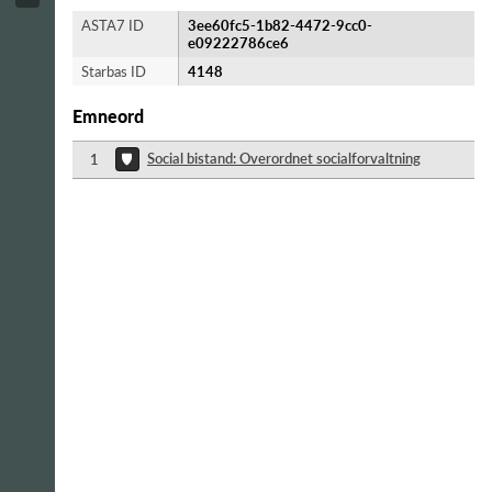
ASTA7 ID
3ee60fc5-1b82-4472-9cc0-
e09222786ce6
Starbas ID
4148
Emneord
Social bistand: Overordnet socialforvaltning
1