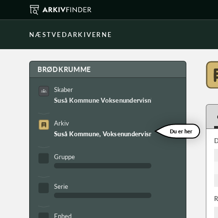
NÆSTVEDARKIVERNE
BRØDKRUMME
Skaber
Suså Kommune Voksenundervisningsnævnet
Arkiv
Du er her
Suså Kommune, Voksenundervisningsnævnets arkiv
D
Gruppe
Serie
R
Enhed