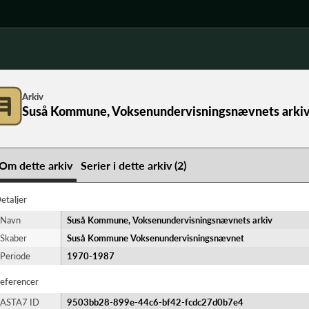
Arkiv
Suså Kommune, Voksenundervisningsnævnets arki
Om dette arkiv
Serier i dette arkiv (2)
etaljer
Navn
Suså Kommune, Voksenundervisningsnævnets arkiv
Skaber
Suså Kommune Voksenundervisningsnævnet
Periode
1970-​1987
eferencer
ASTA7 ID
9503bb28-899e-44c6-bf42-fcdc27d0b7e4