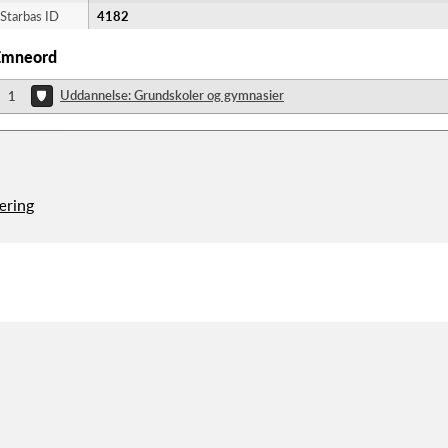
Starbas ID
4182
Emneord
Uddannelse: Grundskoler og gymnasier
1
æring