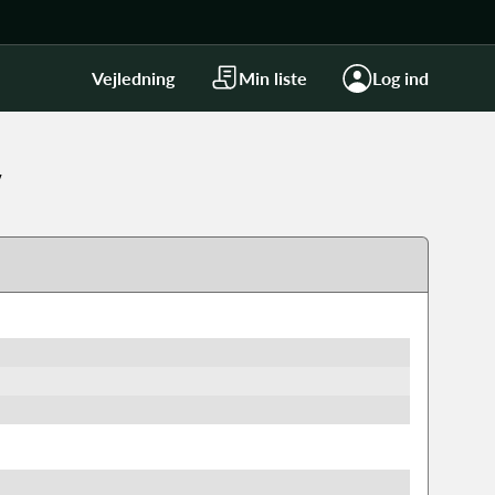
Vejledning
Min liste
Log ind
v