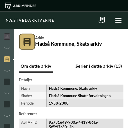
NÆSTVEDARKIVERNE
Arkiv
Fladså Kommune, Skats arkiv
Om dette arkiv
Serier i dette arkiv (13)
Detaljer
Navn
Fladså Kommune, Skats arkiv
Skaber
Fladså Kommune Skatteforvaltningen
Periode
1958-​2000
Referencer
ASTA7 ID
9a731649-900a-4419-86fa-
5ff997c3012b