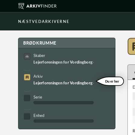
NÆSTVEDARKIVERNE
BRØDKRUMME
Skaber
Lejerforeningen for Vordingborg og
Arkiv
Du er her
Lejerforeningen for Vordingborg ogs arkiv
D
Serie
Enhed
R