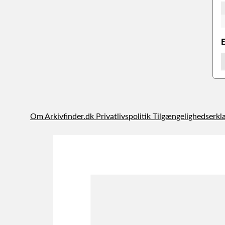
Om Arkivfinder.dk
Privatlivspolitik
Tilgængelighedserkl