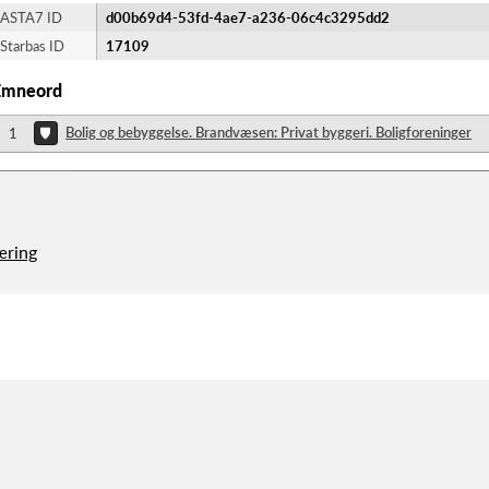
ASTA7 ID
d00b69d4-53fd-4ae7-a236-06c4c3295dd2
Starbas ID
17109
Emneord
Bolig og bebyggelse. Brandvæsen: Privat byggeri. Boligforeninger
1
æring