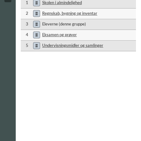
1
Skolen i almindelighed
2
Regnskab, bygning og inventar
3
Eleverne (denne gruppe)
4
Eksamen og prøver
5
Undervisningsmidler og samlinger