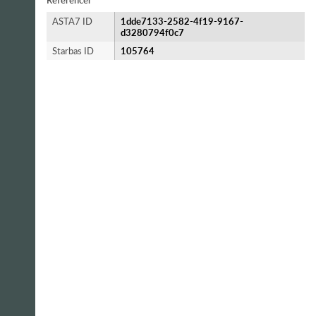
Referencer
ASTA7 ID
1dde7133-2582-4f19-9167-
d3280794f0c7
Starbas ID
105764