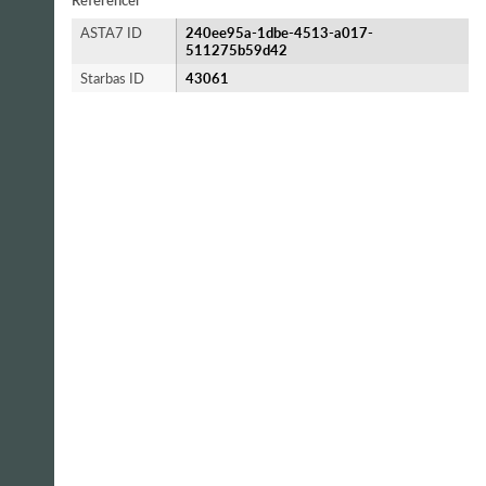
Referencer
ASTA7 ID
240ee95a-1dbe-4513-a017-
511275b59d42
Starbas ID
43061