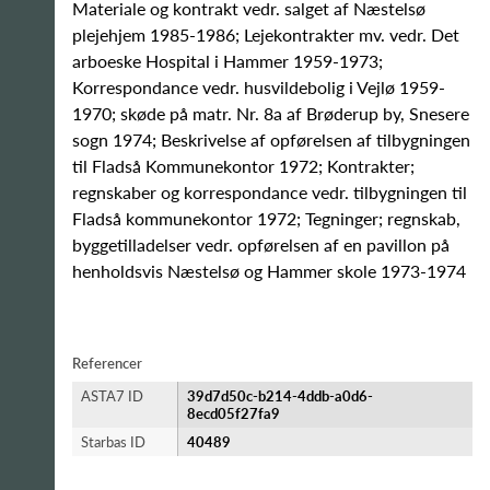
Materiale og kontrakt vedr. salget af Næstelsø
plejehjem 1985-1986; Lejekontrakter mv. vedr. Det
arboeske Hospital i Hammer 1959-1973;
Korrespondance vedr. husvildebolig i Vejlø 1959-
1970; skøde på matr. Nr. 8a af Brøderup by, Snesere
sogn 1974; Beskrivelse af opførelsen af tilbygningen
til Fladså Kommunekontor 1972; Kontrakter;
regnskaber og korrespondance vedr. tilbygningen til
Fladså kommunekontor 1972; Tegninger; regnskab,
byggetilladelser vedr. opførelsen af en pavillon på
henholdsvis Næstelsø og Hammer skole 1973-1974
Referencer
ASTA7 ID
39d7d50c-b214-4ddb-a0d6-
8ecd05f27fa9
Starbas ID
40489