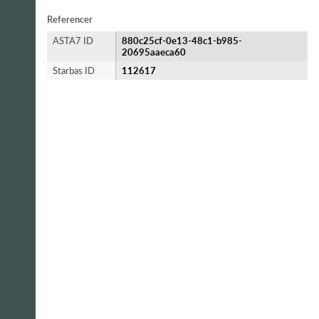
Referencer
ASTA7 ID
880c25cf-0e13-48c1-b985-
20695aaeca60
Starbas ID
112617