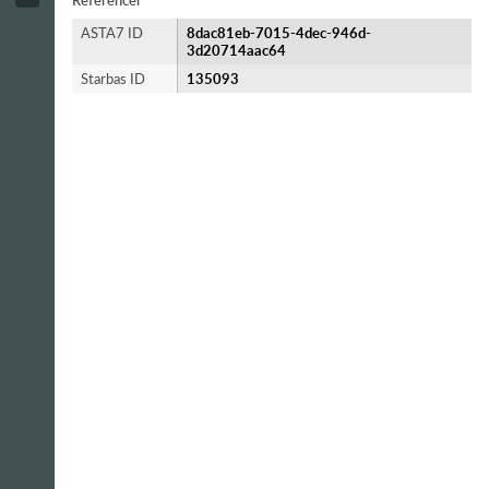
Referencer
ASTA7 ID
8dac81eb-7015-4dec-946d-
3d20714aac64
Starbas ID
135093