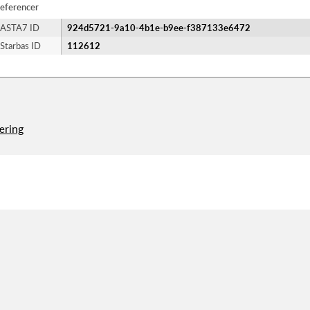
eferencer
ASTA7 ID
924d5721-9a10-4b1e-b9ee-f387133e6472
Starbas ID
112612
æring