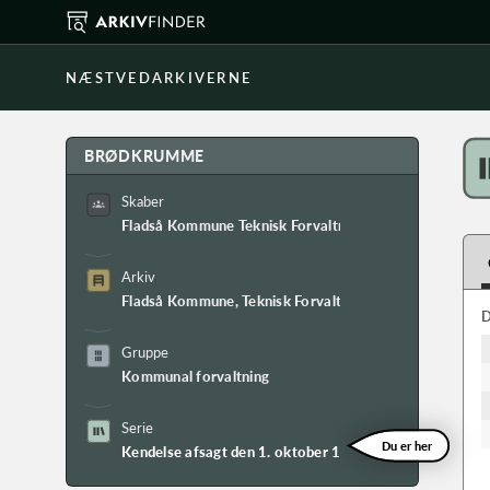
NÆSTVEDARKIVERNE
BRØDKRUMME
Skaber
Fladså Kommune Teknisk Forvaltning
Arkiv
Fladså Kommune, Teknisk Forvaltnings arkiv
D
Gruppe
Kommunal forvaltning
Serie
Du er her
Kendelse afsagt den 1. oktober 1970 vedr. kloakering a