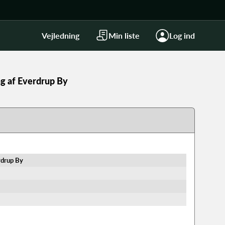
Vejledning
Min liste
Log ind
ng af Everdrup By
rdrup By