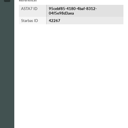
Referencer
ASTA7 ID
95cebf85-4180-4baf-8312-
04f5e98d3aea
Starbas ID
42267