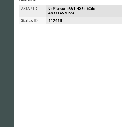
Referencer
ASTA7 ID
9a91aeaa-e651-436c-b3dc-
4837a4620cde
Starbas ID
112618