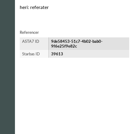
heri: referater
Referencer
ASTA7 ID
9de58453-51c7-4b02-bab0-
9f6e25f9e82c
Starbas ID
39613