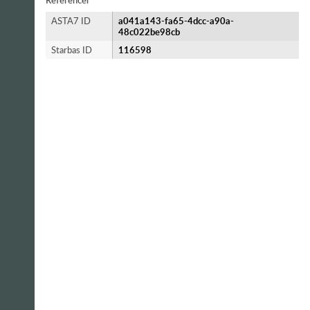
Referencer
ASTA7 ID
a041a143-fa65-4dcc-a90a-
48c022be98cb
Starbas ID
116598