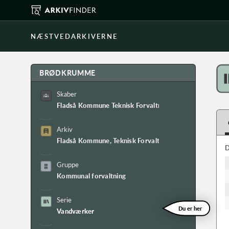
NÆSTVEDARKIVERNE
BRØDKRUMME
Skaber
Fladså Kommune Teknisk Forvaltning
Arkiv
Fladså Kommune, Teknisk Forvaltnings arkiv
D
Gruppe
Kommunal forvaltning
Serie
Du er her
Vandværker