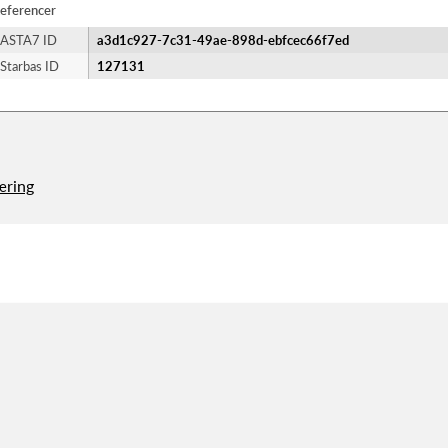
eferencer
ASTA7 ID
a3d1c927-7c31-49ae-898d-ebfcec66f7ed
Starbas ID
127131
æring