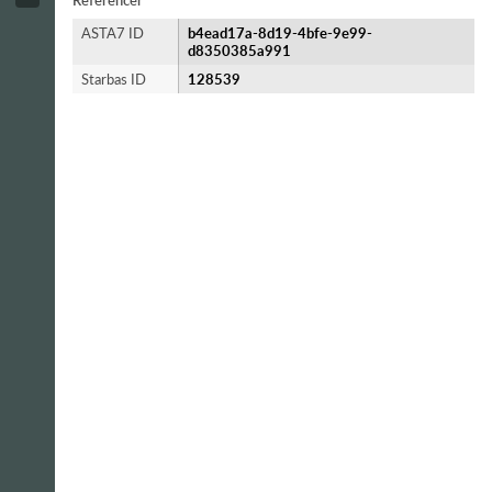
Referencer
ASTA7 ID
b4ead17a-8d19-4bfe-9e99-
d8350385a991
Starbas ID
128539