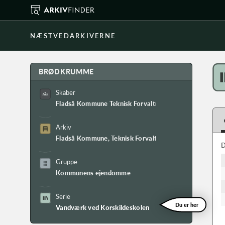
NÆSTVEDARKIVERNE
BRØDKRUMME
Skaber
Fladså Kommune Teknisk Forvaltning
Arkiv
Fladså Kommune, Teknisk Forvaltnings arkiv
D
Gruppe
Kommunens ejendomme
Serie
Du er her
Vandværk ved Korskildeskolen