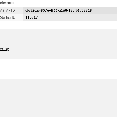
eferencer
ASTA7 ID
cbc32cac-907e-4f66-a168-12efb1a32219
Starbas ID
110917
æring